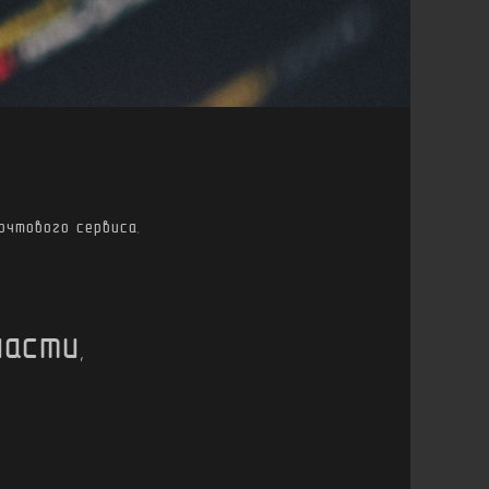
очтового сервиса,
асти,