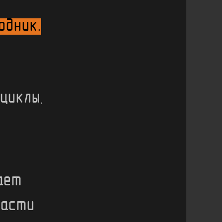
одник.
иклы,
ает
ласти