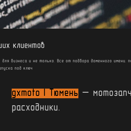
ших клиентов
 для бизнеса и не только. Все от подбора доменного имени, п
апуска под ключ
gxmoto | Тюмень
— мотозапч
расходники.