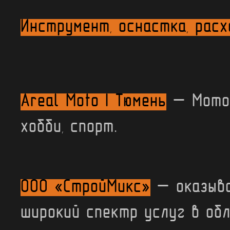
Инструмент, оснастка, расх
Areal Moto | Тюмень
— Мотоц
хобби, спорт.
ООО «СтройМикс»
— оказыв
широкий спектр услуг в об