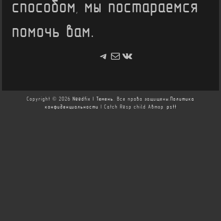
способом, мы постараемся
помочь вам.
Telegram
Почта
ВКонтакте
Copyright © 2026
Needfix | Тюмень
. Все права защищены.
Политика
конфиденциальности
| Catch Resp child Автор:
pstt