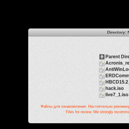
Directory:
Parent Dir
Acronis_re
AntiWinLo
ERDComma
HBCD15.2_
hack.iso
live7_1.iso
Файлы для ознакомления. Настоятельно рекомен
Files for review. We strongly recomme